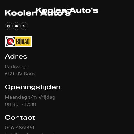
Adres
Parkweg 1
6121 HV Born
Openingstijden
Maandag t/m Vrijdag
08:30 - 17:30
Contact
046-4861451