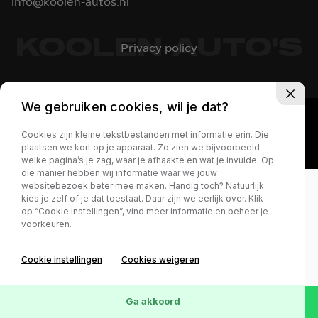
info@koolen-autos.nl
KOOLEN AUTO'S
Privacy policy
We gebruiken cookies, wil je dat?
Cookies zijn kleine tekstbestanden met informatie erin. Die
plaatsen we kort op je apparaat. Zo zien we bijvoorbeeld
welke pagina’s je zag, waar je afhaakte en wat je invulde. Op
die manier hebben wij informatie waar we jouw
websitebezoek beter mee maken. Handig toch? Natuurlijk
kies je zelf of je dat toestaat. Daar zijn we eerlijk over. Klik
op “Cookie instellingen”, vind meer informatie en beheer je
voorkeuren.
Cookie instellingen
Cookies weigeren
Ga akkoord