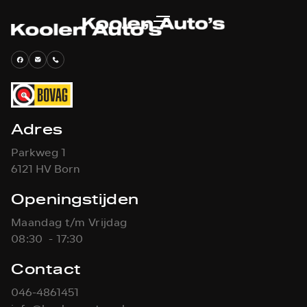
Adres
Parkweg 1
6121 HV Born
Openingstijden
Maandag t/m Vrijdag
08:30 - 17:30
Contact
046-4861451