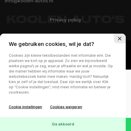
info@koolen-autos.nl
KOOLEN AUTO'S
Privacy policy
We gebruiken cookies, wil je dat?
Cookies zijn kleine tekstbestanden met informatie erin. Die
plaatsen we kort op je apparaat. Zo zien we bijvoorbeeld
welke pagina’s je zag, waar je afhaakte en wat je invulde. Op
die manier hebben wij informatie waar we jouw
websitebezoek beter mee maken. Handig toch? Natuurlijk
kies je zelf of je dat toestaat. Daar zijn we eerlijk over. Klik
op “Cookie instellingen”, vind meer informatie en beheer je
voorkeuren.
Cookie instellingen
Cookies weigeren
Ga akkoord