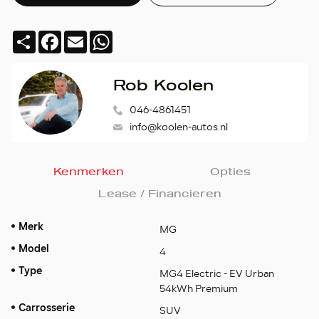
Deel
Facebook
Email
WhatsApp
Rob Koolen
046-4861451
info@koolen-autos.nl
Kenmerken
Opties
Lease / Financieren
Merk
MG
Model
4
Type
MG4 Electric - EV Urban
54kWh Premium
Carrosserie
SUV