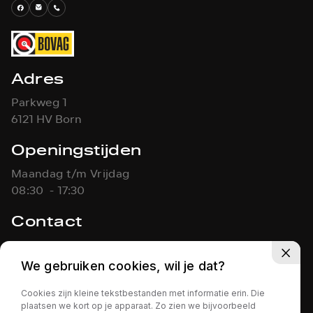
Adres
Parkweg 1
6121 HV Born
Openingstijden
Maandag t/m Vrijdag
08:30 - 17:30
Contact
046-4861451
info@koolen-autos.nl
We gebruiken cookies, wil je dat?
Cookies zijn kleine tekstbestanden met informatie erin. Die
KOOLEN AUTO'S
Privacy policy
plaatsen we kort op je apparaat. Zo zien we bijvoorbeeld