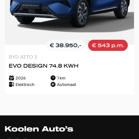
€ 38.950,-
€ 543 p.m.
BYD ATTO 3
EVO DESIGN 74.8 KWH
2026
1 km
Elektrisch
Automaat