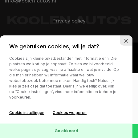
info@koolen-autos.nl
KOOLEN AUTO'S
Privacy policy
We gebruiken cookies, wil je dat?
Cookies zijn kleine tekstbestanden met informatie erin. Die
plaatsen we kort op je apparaat. Zo zien we bijvoorbeeld
welke pagina’s je zag, waar je afhaakte en wat je invulde. Op
die manier hebben wij informatie waar we jouw
websitebezoek beter mee maken. Handig toch? Natuurlijk
kies je zelf of je dat toestaat. Daar zijn we eerlijk over. Klik
op “Cookie instellingen”, vind meer informatie en beheer je
voorkeuren.
Cookie instellingen
Cookies weigeren
Ga akkoord