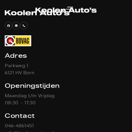
Adres
Parkweg 1
6121 HV Born
Openingstijden
Maandag t/m Vrijdag
08:30 - 17:30
Contact
046-4861451