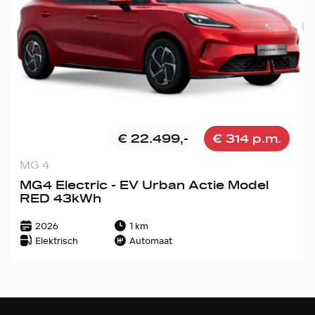
€ 22.499,-
€ 314 p.m.
MG 4
MG4 Electric - EV Urban Actie Model
RED 43kWh
2026
1 km
Elektrisch
Automaat