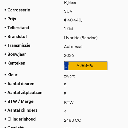
Rijklaar
Carrosserie
SUV
Prijs
€ 40.440,-
Tellerstand
1 KM
Brandstof
Hybride (Benzine)
Transmissie
Automaat
Bouwjaar
2026
Kenteken
AJRB-96
Kleur
zwart
Aantal deuren
5
Aantal zitplaatsen
5
BTW / Marge
BTW
Aantal cilinders
4
Cilinderinhoud
2488 CC