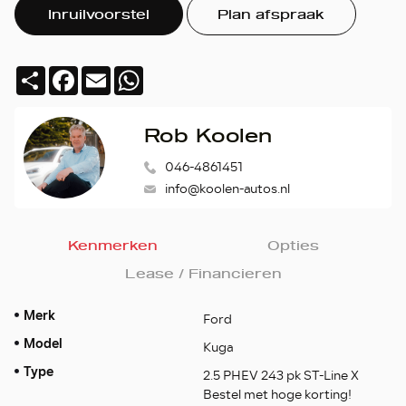
Inruilvoorstel
Plan afspraak
Deel
Facebook
Email
WhatsApp
Rob Koolen
046-4861451
info@koolen-autos.nl
Kenmerken
Opties
Lease / Financieren
Merk
Ford
Model
Kuga
Type
2.5 PHEV 243 pk ST-Line X
Bestel met hoge korting!