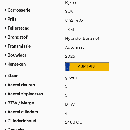
Rijklaar
Carrosserie
SUV
Prijs
€ 42.140,-
Tellerstand
1 KM
Brandstof
Hybride (Benzine)
Transmissie
Automaat
Bouwjaar
2026
Kenteken
AJRB-99
Kleur
groen
Aantal deuren
5
Aantal zitplaatsen
5
BTW / Marge
BTW
Aantal cilinders
4
Cilinderinhoud
2488 CC