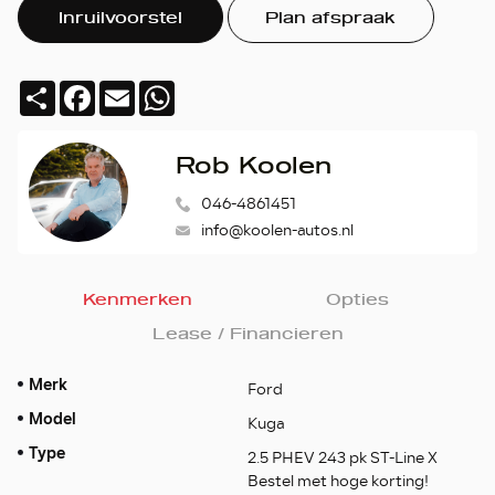
Inruilvoorstel
Plan afspraak
Deel
Facebook
Email
WhatsApp
Rob Koolen
046-4861451
info@koolen-autos.nl
Kenmerken
Opties
Lease / Financieren
Merk
Ford
Model
Kuga
Type
2.5 PHEV 243 pk ST-Line X
Bestel met hoge korting!