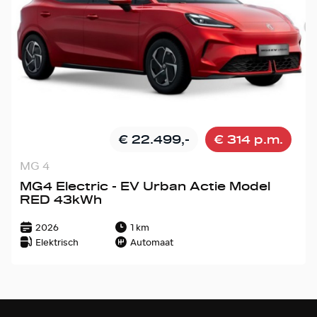
€ 22.499,-
€ 314 p.m.
MG 4
MG4 Electric - EV Urban Actie Model
RED 43kWh
2026
1 km
Elektrisch
Automaat