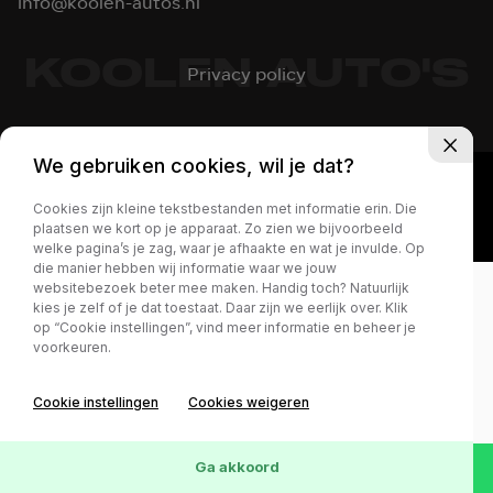
info@koolen-autos.nl
KOOLEN AUTO'S
Privacy policy
We gebruiken cookies, wil je dat?
Cookies zijn kleine tekstbestanden met informatie erin. Die
plaatsen we kort op je apparaat. Zo zien we bijvoorbeeld
welke pagina’s je zag, waar je afhaakte en wat je invulde. Op
die manier hebben wij informatie waar we jouw
websitebezoek beter mee maken. Handig toch? Natuurlijk
kies je zelf of je dat toestaat. Daar zijn we eerlijk over. Klik
op “Cookie instellingen”, vind meer informatie en beheer je
voorkeuren.
Cookie instellingen
Cookies weigeren
Ga akkoord