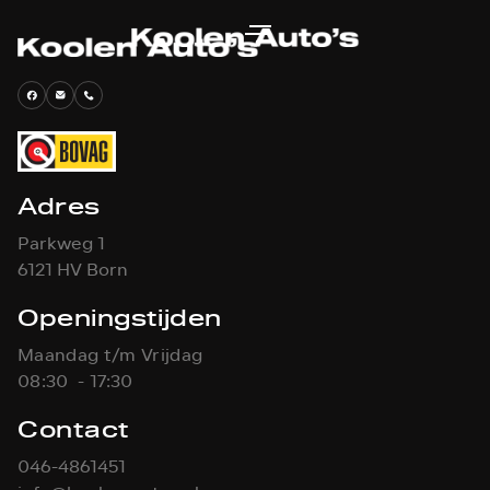
Adres
Parkweg 1
6121 HV Born
Openingstijden
Maandag t/m Vrijdag
08:30 - 17:30
Contact
046-4861451