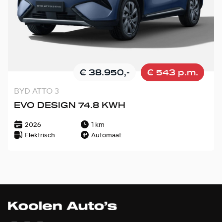
€ 38.950,-
€ 543 p.m.
BYD ATTO 3
EVO DESIGN 74.8 KWH
2026
1 km
Elektrisch
Automaat