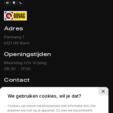
Adres
Parkweg 1
6121 HV Born
Openingstijden
Maandag t/m Vrijdag
08:30 - 17:30
Contact
046-4861451
info@koolen-autos.nl
We gebruiken cookies, wil je dat?
Cookies zijn kleine tekstbestanden met informatie erin. Die
KOOLEN AUTO'S
Privacy policy
plaatsen we kort op je apparaat. Zo zien we bijvoorbeeld