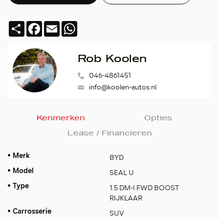
Deel
Facebook
Email
WhatsApp
Rob Koolen
046-4861451
info@koolen-autos.nl
Kenmerken
Opties
Lease / Financieren
Merk
BYD
Model
SEAL U
Type
1.5 DM-I FWD BOOST
RIJKLAAR
Carrosserie
SUV