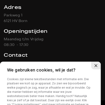
Adres
Parkweg 1
6121 HV Born
Openingstijden
Maandag t/m Vrijdag
08:30 - 17:30
Contact
046-4861451
info@koolen-autos.nl
We gebruiken cookies, wil je dat?
Cookies zijn kleine tekstbestanden met informatie erin. Die
KOOLEN AUTO'S
Privacy policy
plaatsen we kort op je apparaat. Zo zien we bijvoorbeeld
welke pagina’s je zag, waar je afhaakte en wat je invulde. Op
die manier hebben wij informatie waar we jouw
websitebezoek beter mee maken. Handig toch? Natuurlijk
kies je zelf of je dat toestaat. Daar zijn we eerlijk over. Klik
op “Cookie instellingen”, vind meer informatie en beheer je