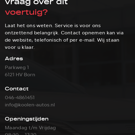
vraag over dit
voertuig?
Laat het ons weten. Service is voor ons
ontzettend belangrijk. Contact opnemen kan via
de website, telefonisch of per e-mail. Wij staan
voor u klaar.
Adres
Parkweg 1
6121 HV Born
Contact
046-4861451
info@koolen-autos.nl
Openingstijden
Maandag t/m Vrijdag
08:30 - 17:30