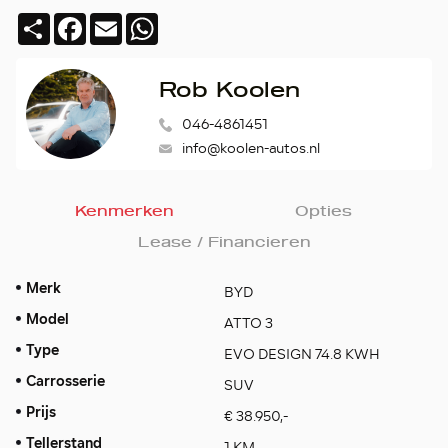
Deel
Facebook
Email
WhatsApp
Rob Koolen
046-4861451
info@koolen-autos.nl
Kenmerken
Opties
Lease / Financieren
Merk
BYD
Model
ATTO 3
Type
EVO DESIGN 74.8 KWH
Carrosserie
SUV
Prijs
€ 38.950,-
Tellerstand
1 KM