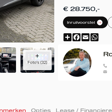
€ 28.750,-
Inruilvoorstel
Deel
Facebook
Email
Whats
Ro
Foto's (32)
nmerken
Opties
Lease / Financier