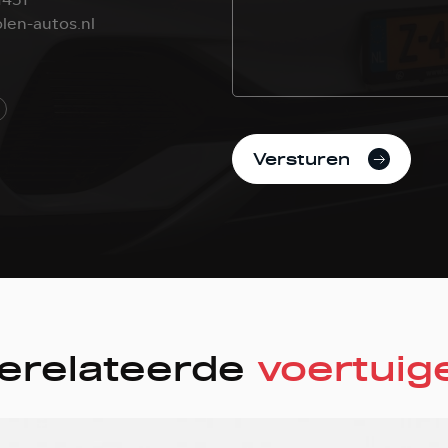
len-autos.nl
Versturen
erelateerde
voertuig