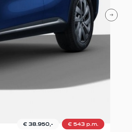
€ 38.950,-
€ 543 p.m.