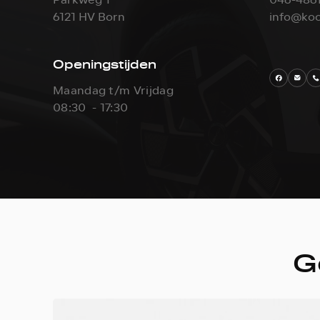
6121 HV Born
info@koo
Openingstijden
Maandag t/m Vrijdag
08:30 - 17:30
G