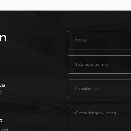
en
via
n
t
1451