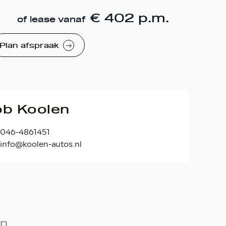
€ 402 p.m.
of lease vanaf
Plan afspraak
App
b Koolen
046-4861451
info@koolen-autos.nl
en