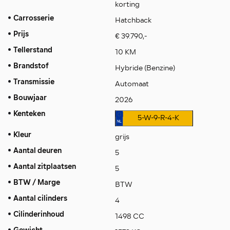
korting
Carrosserie
Hatchback
Prijs
€ 39.790,-
Tellerstand
10 KM
Brandstof
Hybride (Benzine)
Transmissie
Automaat
Bouwjaar
2026
Kenteken
5-W-9-R-4-K
Kleur
grijs
Aantal deuren
5
Aantal zitplaatsen
5
BTW / Marge
BTW
Aantal cilinders
4
Cilinderinhoud
1498 CC