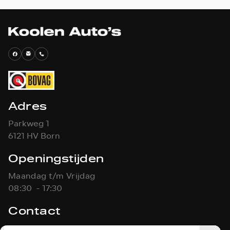
Adres
Parkweg 1
6121 HV Born
Openingstijden
Maandag t/m Vrijdag
08:30 - 17:30
Contact
046-4861451