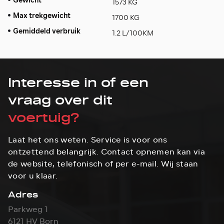
Gewicht
1573 KG
Max trekgewicht
1700 KG
Gemiddeld verbruik
1.2 L/100KM
Interesse in of een
vraag over dit
voertuig?
Laat het ons weten. Service is voor ons
ontzettend belangrijk. Contact opnemen kan via
de website, telefonisch of per e-mail. Wij staan
voor u klaar.
Adres
Parkweg 1
6121 HV Born