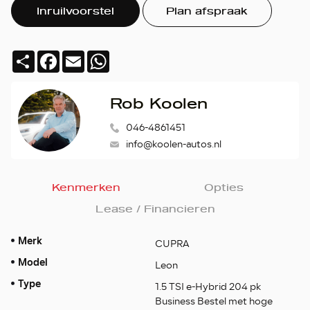
Inruilvoorstel
Plan afspraak
Deel
Facebook
Email
WhatsApp
Rob Koolen
046-4861451
info@koolen-autos.nl
Kenmerken
Opties
Lease / Financieren
Merk
CUPRA
Model
Leon
Type
1.5 TSI e-Hybrid 204 pk
Business Bestel met hoge