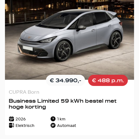
€ 34.990,-
€ 488 p.m.
CUPRA Born
Business Limited 59 kWh bestel met
hoge korting
2026
1 km
Elektrisch
Automaat